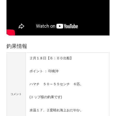
釣果情報
２月１８日【６：００出船】
ポイント ： 印南沖
ハマチ ５０～５５センチ ６匹。
コメント
(トップ様の釣果です)
水温１７、２度晴れ海上おだやか。