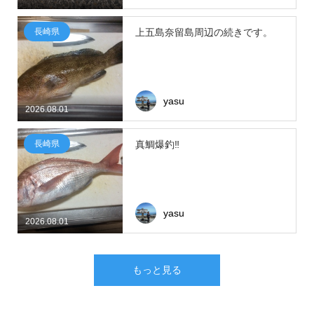
長崎県
上五島奈留島周辺の続きです。
yasu
2026.08.01
長崎県
真鯛爆釣‼
yasu
2026.08.01
もっと見る