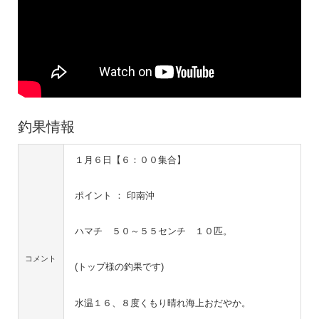
釣果情報
１月６日【６：００集合】
ポイント ： 印南沖
ハマチ ５０～５５センチ １０匹。
コメント
(トップ様の釣果です)
水温１６、８度くもり晴れ海上おだやか。