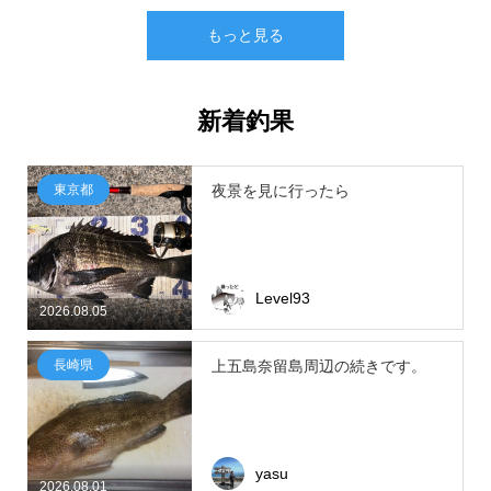
もっと見る
新着釣果
東京都
夜景を見に行ったら
Level93
2026.08.05
長崎県
上五島奈留島周辺の続きです。
yasu
2026.08.01