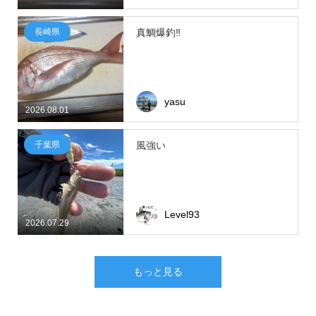
長崎県
真鯛爆釣‼
yasu
2026.08.01
千葉県
風強い
Level93
2026.07.29
もっと見る