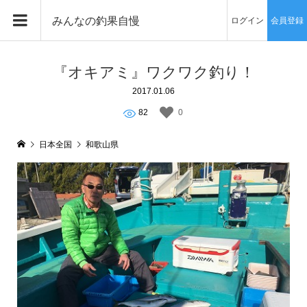
みんなの釣果自慢
ログイン
会員登録
『オキアミ』ワクワク釣り！
2017.01.06
82
0
日本全国
和歌山県