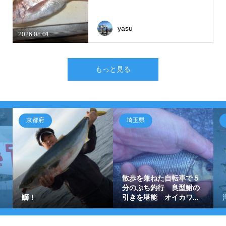
yasu
2026.08.01
もっと見る
京都府
埼玉県
散歩を兼ねた自転車で５
分のぷち釣行 良型鮒の
鰤！
引きを堪能 オイカワ...