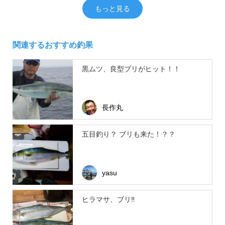
もっと見る
関連するおすすめ釣果
黒ムツ、良型ブリがヒット！！
長作丸
五目釣り？ ブリも来た！？？
yasu
ヒラマサ、ブリ‼︎