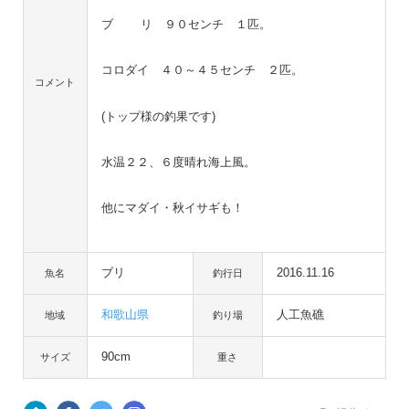
ブ リ ９０センチ １匹。
コロダイ ４０～４５センチ ２匹。
コメント
(トップ様の釣果です)
水温２２、６度晴れ海上風。
他にマダイ・秋イサギも！
ブリ
2016.11.16
魚名
釣行日
和歌山県
人工魚礁
地域
釣り場
90cm
サイズ
重さ