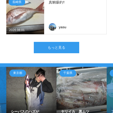
長崎県
真鯛爆釣‼
yasu
2026.08.01
もっと見る
東京都
千葉県
サ
シーバスのハズが
ヤリイカ 黒ムツ