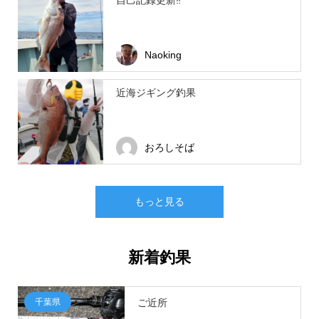
自己記録更新‼️
Naoking
近海ジギング釣果
おろしそば
もっと見る
新着釣果
千葉県
ご近所