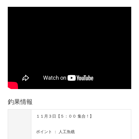
釣果情報
１１月３日【５：００ 集合！】
ポイント ： 人工魚礁