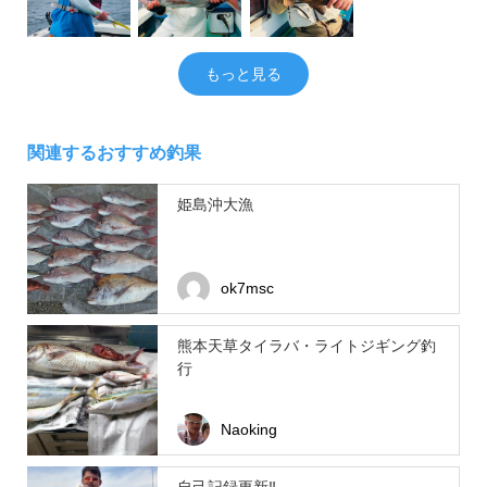
もっと見る
関連するおすすめ釣果
姫島沖大漁
ok7msc
熊本天草タイラバ・ライトジギング釣
行
Naoking