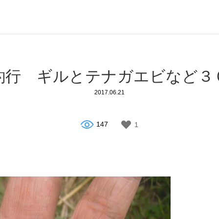
釣行 ギルとテナガエビなど３
2017.06.21
147
1