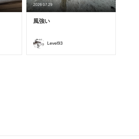
2026.07.29
風強い
Level93