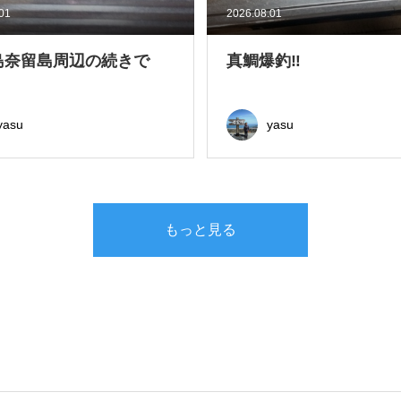
.01
2026.08.01
島奈留島周辺の続きで
真鯛爆釣‼
yasu
yasu
もっと見る