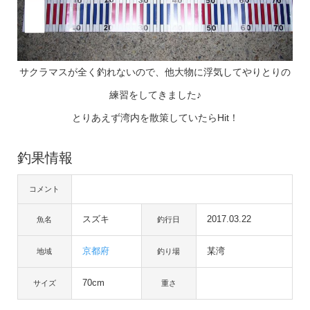
サクラマスが全く釣れないので、他大物に浮気してやりとりの
練習をしてきました♪
とりあえず湾内を散策していたらHit！
釣果情報
コメント
スズキ
2017.03.22
魚名
釣行日
京都府
某湾
地域
釣り場
70cm
サイズ
重さ