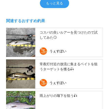
もっと見る
関連するおすすめ釣果
コスパの良いルアーを見つけたので試
してみた🙄
うぇすぽい
常夜灯付近の放流に集まるベイトを狙
うターゲットを獲る🎣
うぇすぽい
雨上がりの堰下を狙う🎣