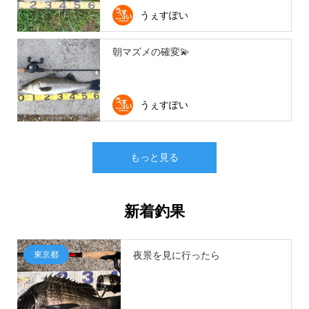
うぇすぽい
朝マズメの確変💫
うぇすぽい
もっと見る
新着釣果
東京都
夜景を見に行ったら