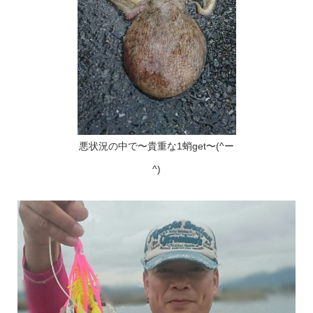
悪状況の中で〜貴重な1蛸get〜(^ー
^)