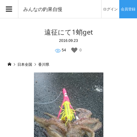
みんなの釣果自慢
ログイン
会員登録
遠征にて1蛸get
2016.09.23
54
0
日本全国
香川県