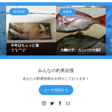
鹿児島県
長崎県
今年はちょっと違
う”(-“”-)”
大鯛の子、カンパチの孫⁉️
みんなの釣果自慢
あなたの釣果投稿をお待ちしております！
ユーザ登録する