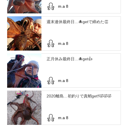
m.a 8
週末連休最終日…🐙getで締めた👏
m.a 8
正月休み最終日…🐙get👍
m.a 8
2020離島…初釣りで真蛸get‼️🤣🤣🤣
m.a 8