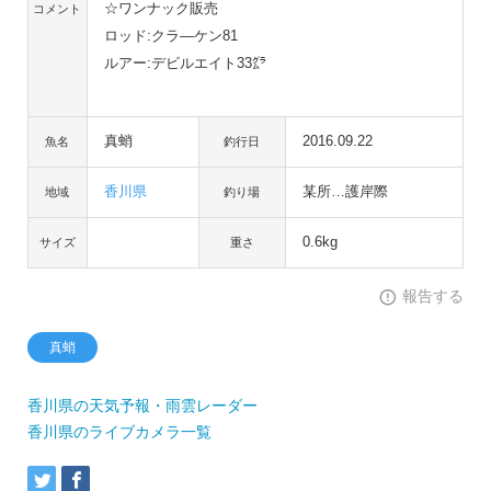
☆ワンナック販売
コメント
ロッド:クラ―ケン81
ルアー:デビルエイト33㌘
真蛸
2016.09.22
魚名
釣行日
香川県
某所…護岸際
地域
釣り場
0.6kg
サイズ
重さ
報告する
真蛸
香川県の天気予報・雨雲レーダー
香川県のライブカメラ一覧