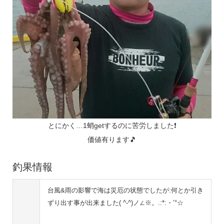
とにかく…1蛸getするのに苦労しました❗
価値有ります🎵
釣果情報
台風&雨の影響で海は災厄の状態でしたが:何とか引き
ずり出す事が出来ました( ^-^)ノ∠※。.:*:・’°☆