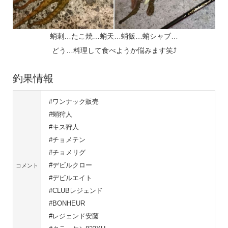
蛸刺…たこ焼…蛸天…蛸飯…蛸シャブ…
どう…料理して食べようか悩みます笑⤴
釣果情報
#ワンナック販売
#蛸狩人
#キス狩人
#チョメテン
#チョメリグ
#デビルクロー
コメント
#デビルエイト
#CLUBレジェンド
#BONHEUR
#レジェンド安藤