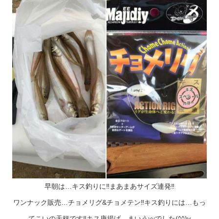
早朝は…キス釣りに‼まあまあサイズ連発‼
ワンナック販売…チョメリグ&チョメテン‼キス釣りには…もっ
てこいの天秤です‼キス唐揚げ…まいう〰でした(^^)v