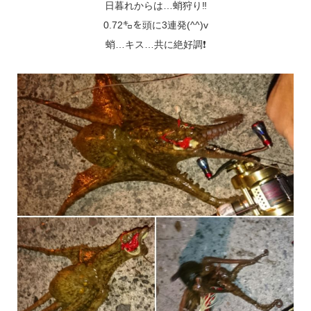
日暮れからは…蛸狩り‼
0.72㌔を頭に3連発(^^)v
蛸…キス…共に絶好調❗