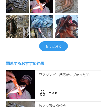
もっと見る
関連するおすすめ釣果
豆アジング…反応がシブかった😮‍💨
m.a 8
秋アジ調査💨💨💨