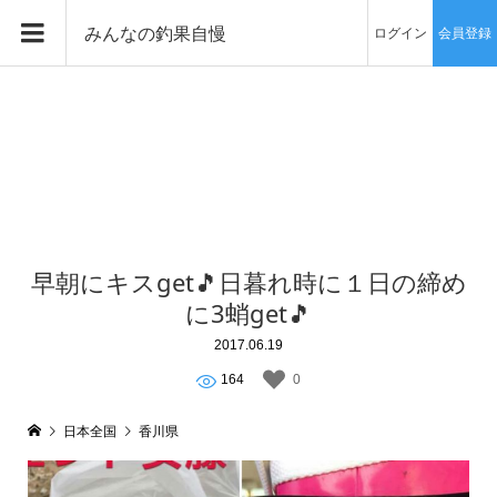
みんなの釣果自慢
ログイン
会員登録
早朝にキスget🎵日暮れ時に１日の締め
に3蛸get🎵
2017.06.19
164
0
日本全国
香川県