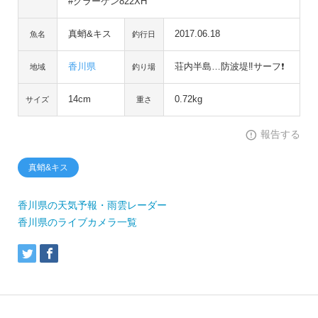
#クラーケン822XH
真蛸&キス
2017.06.18
魚名
釣行日
香川県
荘内半島…防波堤‼サーフ❗
地域
釣り場
14cm
0.72kg
サイズ
重さ
報告する
真蛸&キス
香川県の天気予報・雨雲レーダー
香川県のライブカメラ一覧