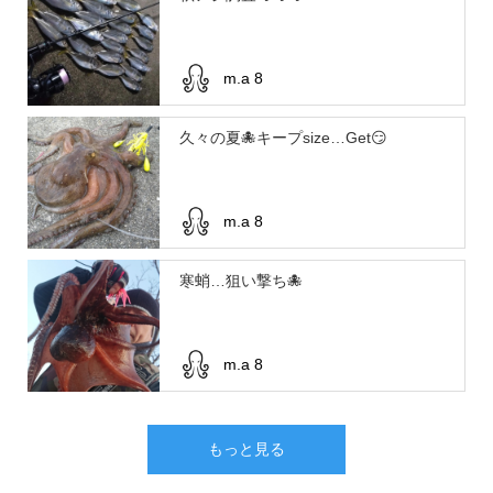
m.a 8
久々の夏🐙キープsize…Get😏
m.a 8
寒蛸…狙い撃ち🐙
m.a 8
もっと見る