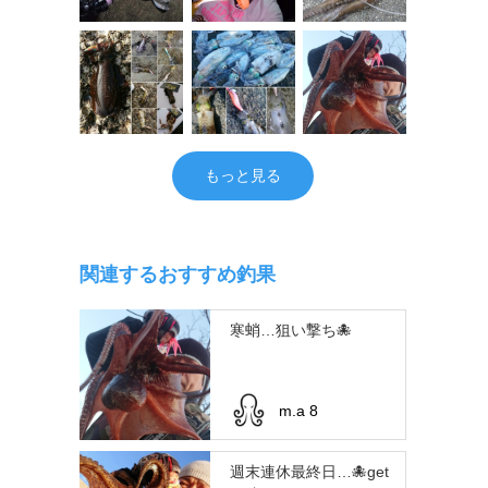
もっと見る
関連するおすすめ釣果
寒蛸…狙い撃ち🐙
m.a 8
週末連休最終日…🐙get