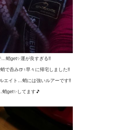
…蛸get✨運が良すぎる‼
蛸で呑み🍺↑早々に帰宅しました‼
ルエイト…蛸には強いルアーです‼
蛸get✨してます🎵