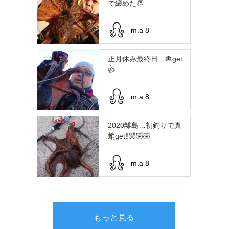
で締めた👏
m.a 8
正月休み最終日…🐙get
👍
m.a 8
2020離島…初釣りで真
蛸get‼️🤣🤣🤣
m.a 8
もっと見る