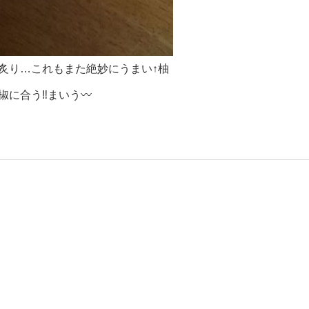
炙り…これもまた絶妙にうまい↑柚
椒に合う‼まいう〰