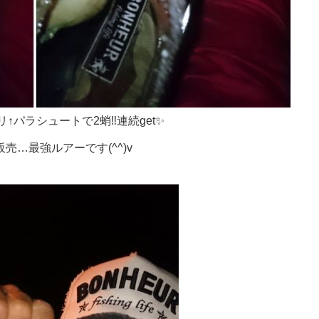
↑パラシュートで2蛸‼連続get✨
売…最強ルアーです(^^)v