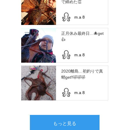
で締めた👏
m.a 8
正月休み最終日…🐙get
👍
m.a 8
2020離島…初釣りで真
蛸get‼️🤣🤣🤣
m.a 8
もっと見る