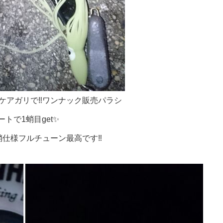
ケアガリで‼ワンナック販売パラシ
ートで1蛸目get✨
蛸仕様フルチューン最高です‼