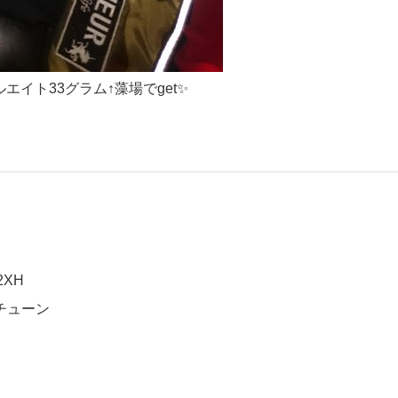
エイト33グラム↑藻場でget✨
2XH
チューン