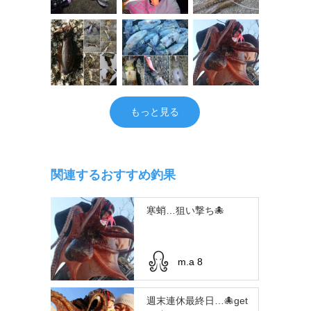
もっと見る
関連するおすすめ釣果
寒蛸…狙い撃ち🐙
m.a 8
週末連休最終日…🐙get