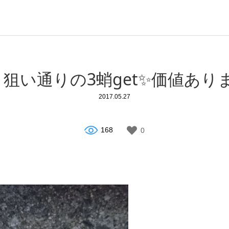
より狙い通りの3蛸get✨価値あります
2017.05.27
168
0