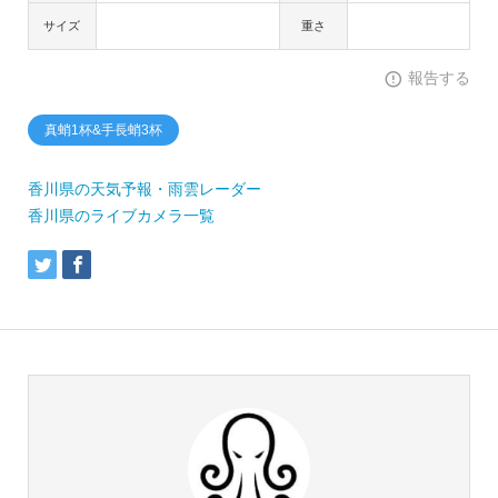
サイズ
重さ
報告する
真蛸1杯&手長蛸3杯
香川県の天気予報・雨雲レーダー
香川県のライブカメラ一覧