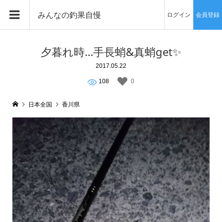
みんなの釣果自慢
ログイン
会員登録
夕暮れ時…手長蛸&真蛸get✨
2017.05.22
108
0
日本全国
香川県