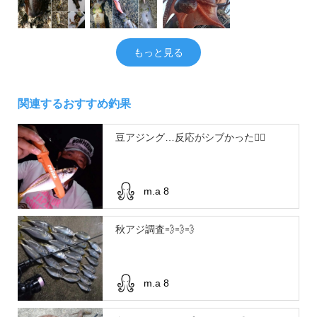
もっと見る
関連するおすすめ釣果
豆アジング…反応がシブかった😮‍💨
m.a 8
秋アジ調査💨💨💨
m.a 8