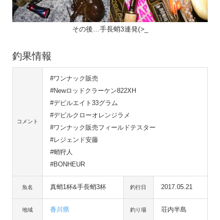
その後…手長蛸3連発(>_
釣果情報
#ワンナック販売
#Newロッドクラーケン822XH
#デビルエイト33グラム
#デビルクローオレンジラメ
コメント
#ワンナック販売フィールドテスター
#レジェンド安藤
#蛸狩人
#BONHEUR
真蛸1杯&手長蛸3杯
2017.05.21
魚名
釣行日
香川県
荘内半島
地域
釣り場