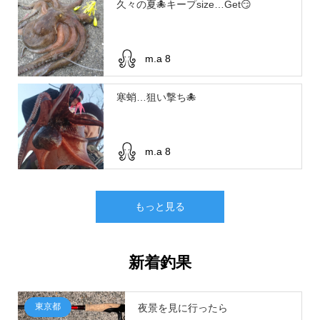
久々の夏🐙キープsize…Get😏
m.a 8
寒蛸…狙い撃ち🐙
m.a 8
もっと見る
新着釣果
東京都
夜景を見に行ったら