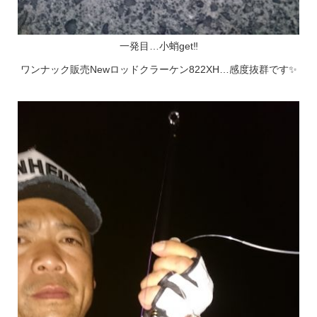
一発目…小蛸get‼
ワンナック販売Newロッドクラーケン822XH…感度抜群です✨