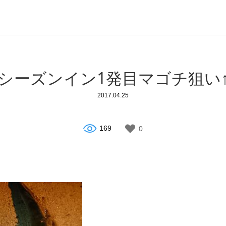
シーズンイン1発目マゴチ狙い
2017.04.25
169
0