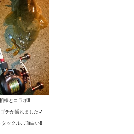
相棒とコラボ‼
ゴチが捕れました🎵
トタックル…面白い‼