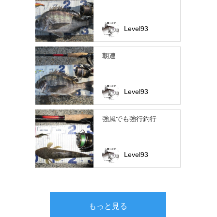
Level93
朝連
Level93
強風でも強行釣行
Level93
もっと見る