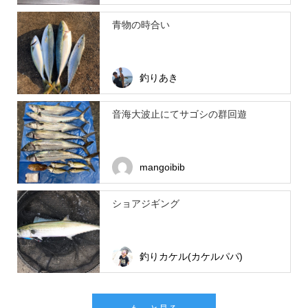
青物の時合い
釣りあき
音海大波止にてサゴシの群回遊
mangoibib
ショアジギング
釣りカケル(カケルパパ)