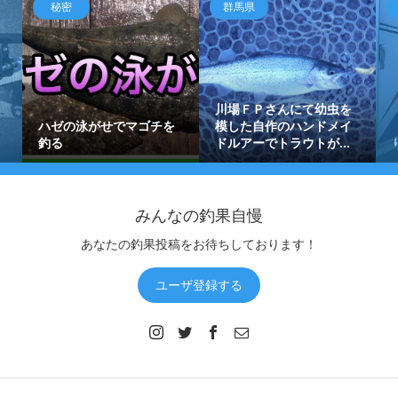
秘密
群馬県
川場ＦＰさんにて幼虫を
ハゼの泳がせでマゴチを
模した自作のハンドメイ
釣る
ドルアーでトラウトが...
みんなの釣果自慢
あなたの釣果投稿をお待ちしております！
ユーザ登録する