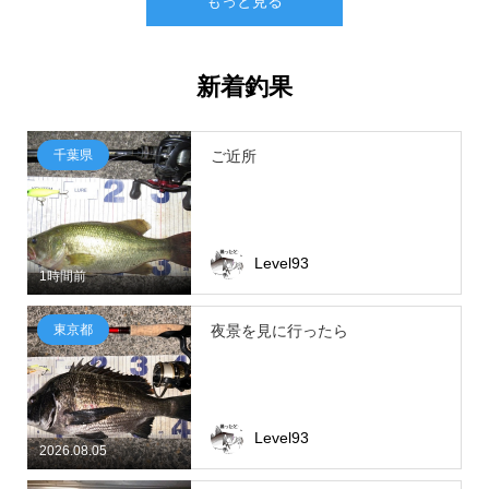
もっと見る
新着釣果
千葉県
ご近所
Level93
1時間前
東京都
夜景を見に行ったら
Level93
2026.08.05