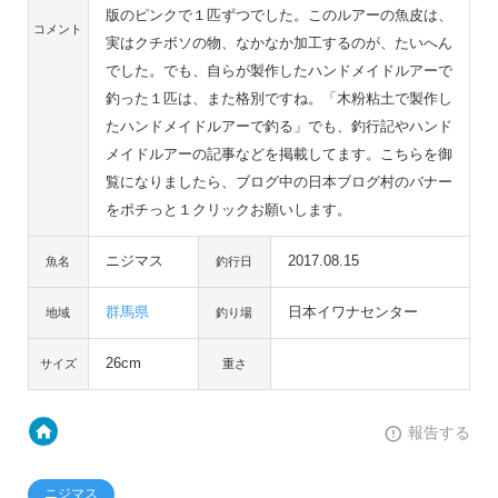
版のピンクで１匹ずつでした。このルアーの魚皮は、
コメント
実はクチボソの物、なかなか加工するのが、たいへん
でした。でも、自らが製作したハンドメイドルアーで
釣った１匹は、また格別ですね。「木粉粘土で製作し
たハンドメイドルアーで釣る」でも、釣行記やハンド
メイドルアーの記事などを掲載してます。こちらを御
覧になりましたら、ブログ中の日本ブログ村のバナー
をポチっと１クリックお願いします。
ニジマス
2017.08.15
魚名
釣行日
群馬県
日本イワナセンター
地域
釣り場
26cm
サイズ
重さ
報告する
ニジマス