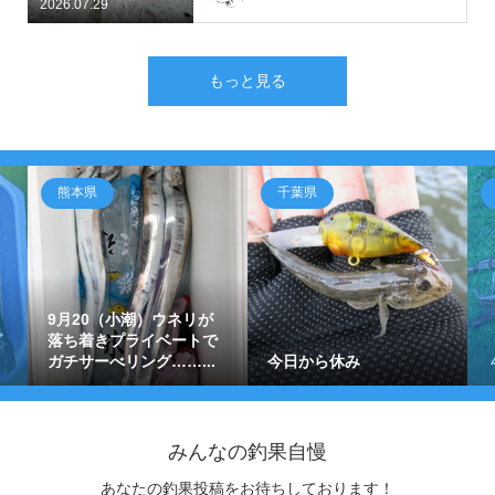
2026.07.29
もっと見る
熊本県
千葉県
9月20（小潮）ウネリが
グ
落ち着きプライベートで
ガチサーべリング……...
今日から休み
みんなの釣果自慢
あなたの釣果投稿をお待ちしております！