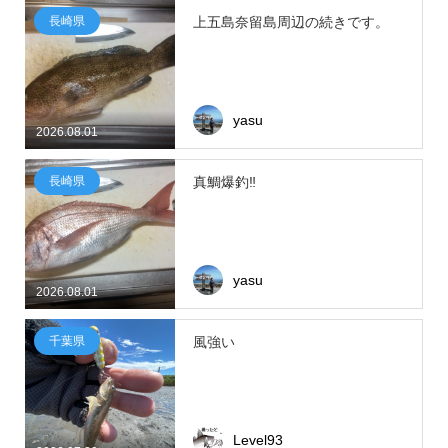
長崎県
上五島奈留島周辺の続きです。
yasu
2026.08.01
長崎県
真鯛爆釣‼
yasu
2026.08.01
千葉県
風強い
Level93