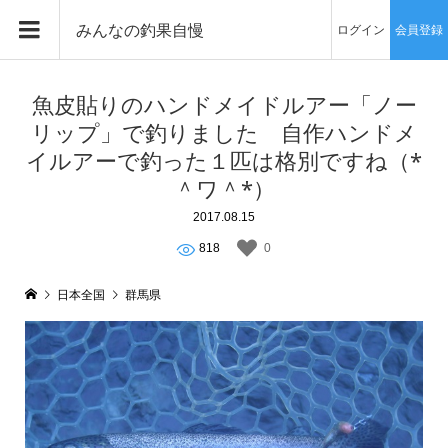
みんなの釣果自慢
ログイン
会員登録
魚皮貼りのハンドメイドルアー「ノー
リップ」で釣りました 自作ハンドメ
イルアーで釣った１匹は格別ですね（*
＾ワ＾*）
2017.08.15
818
0
日本全国
群馬県