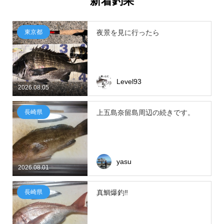
新着釣果
東京都
夜景を見に行ったら
Level93
2026.08.05
長崎県
上五島奈留島周辺の続きです。
yasu
2026.08.01
長崎県
真鯛爆釣‼