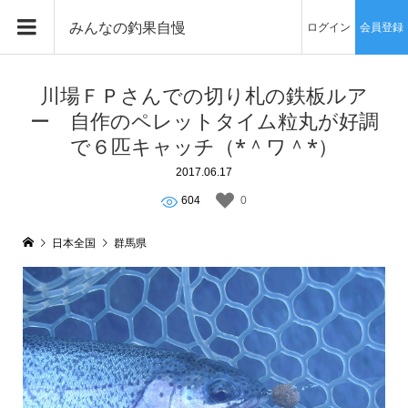
みんなの釣果自慢
ログイン
会員登録
川場ＦＰさんでの切り札の鉄板ルア
ー 自作のペレットタイム粒丸が好調
で６匹キャッチ（*＾ワ＾*）
2017.06.17
604
0
日本全国
群馬県