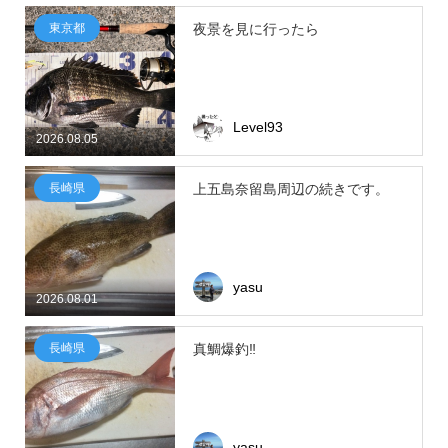
東京都
夜景を見に行ったら
Level93
2026.08.05
長崎県
上五島奈留島周辺の続きです。
yasu
2026.08.01
長崎県
真鯛爆釣‼
yasu