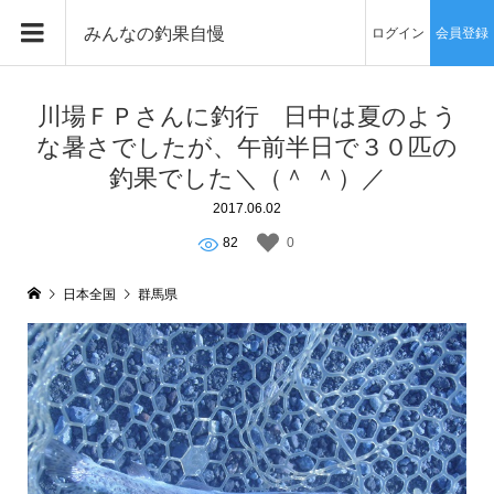
みんなの釣果自慢
ログイン
会員登録
川場ＦＰさんに釣行 日中は夏のよう
な暑さでしたが、午前半日で３０匹の
釣果でした＼（＾ ＾）／
2017.06.02
82
0
日本全国
群馬県