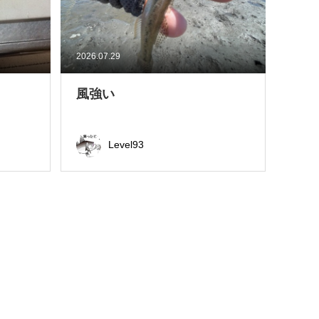
2026.07.29
風強い
Level93