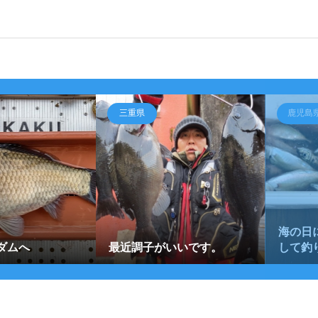
三重県
鹿児島
海の日
ダムへ
最近調子がいいです。
して釣り(