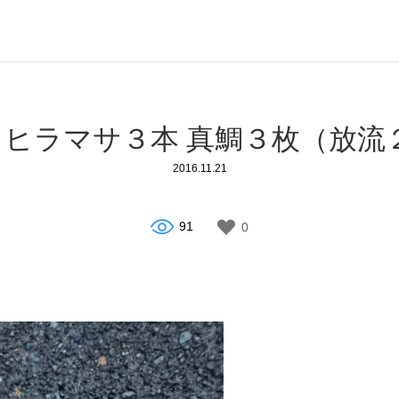
ヒラマサ３本 真鯛３枚（放流
2016.11.21
91
0