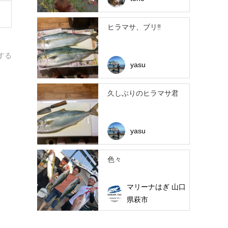
ヒラマサ、ブリ‼︎
する
yasu
久しぶりのヒラマサ君
yasu
色々
マリーナはぎ 山口
県萩市