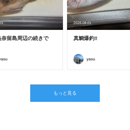
.01
2026.08.01
島奈留島周辺の続きで
真鯛爆釣‼
yasu
yasu
もっと見る