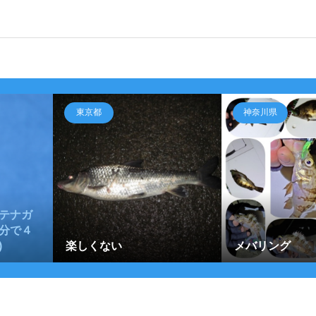
東京都
神奈川県
テナガ
分で４
)
楽しくない
メバリング